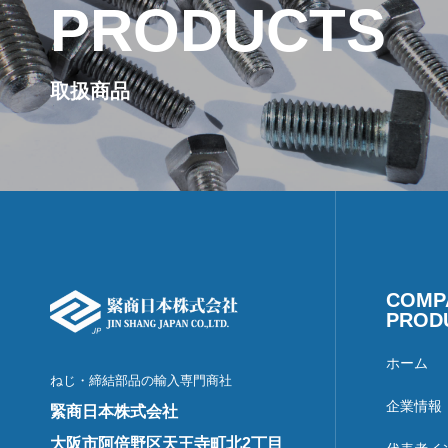
PRODUCTS
取扱商品
COMP
PROD
ホーム
ねじ・締結部品の輸入専門商社
企業情報
緊商日本株式会社
大阪市阿倍野区天王寺町北2丁目