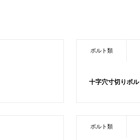
ホーム
ボルト類
HOME
企業情報
十字穴寸切りボル
COMPANY INFORMATION
緊商日本が選ばれ
FEATURES
ボルト類
代表者インタビュ